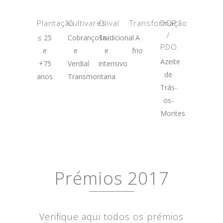
Plantação
Cultivares
Olival
Transformação
DOP
/
≤ 25
Cobrançosa
Tradicional
A
PDO
e
e
e
frio
Azeite
+75
Verdial
intensivo
de
anos
Transmontana
Trás-
os-
Montes
Prémios 2017
Verifique aqui todos os prémios