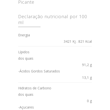
Picante
Declaração nutricional por 100
ml
Energia
3421 Kj . 821 Kcal
Lípidos
dos quais
91,2 g
-Ácidos Gordos Saturados
13,1 g
Hidratos de Carbono
dos quais
0 g
-Açucares