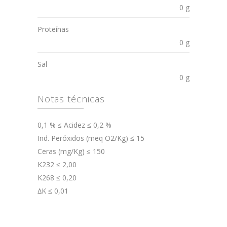
0 g
Proteínas
0 g
Sal
0 g
Notas técnicas
0,1 % ≤ Acidez ≤ 0,2 %
Ind. Peróxidos (meq O2/Kg) ≤ 15
Ceras (mg/Kg) ≤ 150
K232 ≤ 2,00
K268 ≤ 0,20
∆K ≤ 0,01