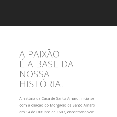
A PAIXÃO
É A BASE DA
NOSSA
HISTÓRIA.
A história da Casa de Santo Amaro, inicia-se
com a criação do Morgadio de Santo Amaro
em 14 de Outubro de 1687, encontrando-se