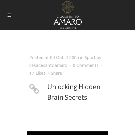
NATURE TAG
Posted at 04 Out, 12:00h
in
Sport
by
casadesantoamaro
0 Comments
17
Likes
Share
Unlocking Hidden
Brain Secrets