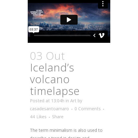
03 Out
Iceland’s
volcano
timelapse
Posted at 13:04h
in
Art
by
casadesantoamaro
0 Comments
44
Likes
Share
The term minimalism is also used to