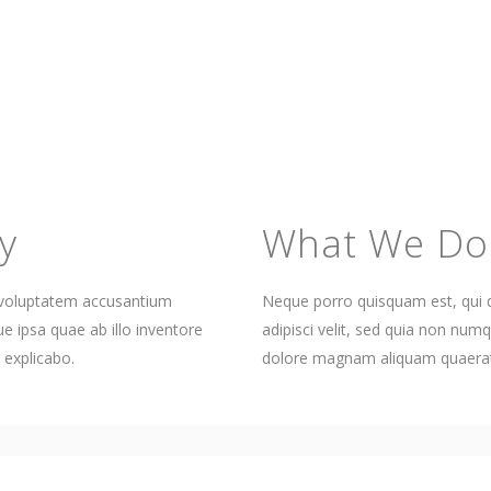
y
What We Do
it voluptatem accusantium
Neque porro quisquam est, qui d
 ipsa quae ab illo inventore
adipisci velit, sed quia non nu
t explicabo.
dolore magnam aliquam quaerat