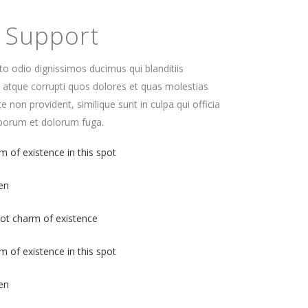
y Support
o odio dignissimos ducimus qui blanditiis
 atque corrupti quos dolores et quas molestias
te non provident, similique sunt in culpa qui officia
laborum et dolorum fuga.
m of existence in this spot
en
pot charm of existence
m of existence in this spot
en