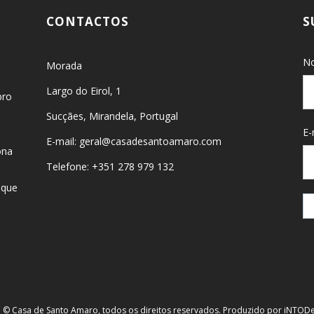
CONTACTOS
S
No
Morada
Largo do Eirol, 1
bro
Sucçães, Mirandela, Portugal
E-
E-mail: geral@casadesantoamaro.com
ona
Telefone: +351 278 979 132
 que
 © Casa de Santo Amaro, todos os direitos reservados. Produzido por
iNTODe