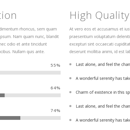
tion
High Qualit
ondimentum rhoncus, sem quam
At vero eos et accusamus et iust
 ipsum. Nam quam nunc, blandit
praesentium voluptatum deleniti
nec odio et ante tincidunt
excepturi sint occaecati cupidita
cibus. Nullam quis ante.
deserunt mollitia animi, id est 
Last alone, and feel the char
55
%
A wonderful serenity has tak
64
%
Charm of existence in this s
Last alone, and feel the char
74
%
A wonderful serenity has tak