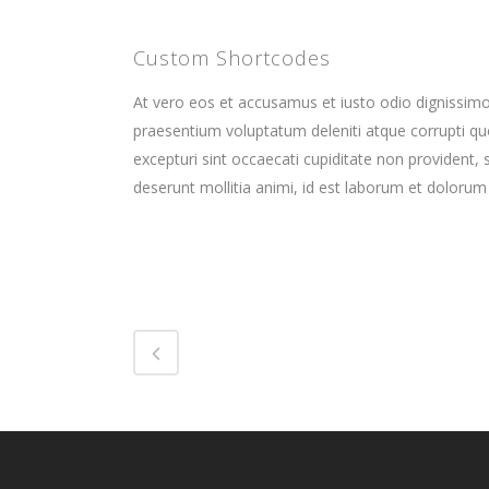
Custom Shortcodes
At vero eos et accusamus et iusto odio dignissimo
praesentium voluptatum deleniti atque corrupti qu
excepturi sint occaecati cupiditate non provident, s
deserunt mollitia animi, id est laborum et dolorum