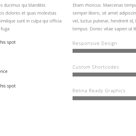
s ducimus qui blanditiis
Etiam rhoncus. Maecenas tempu
os dolores et quas molestias
semper libero, sit amet adipis
imilique sunt in culpa qui officia
vel, luctus pulvinar, hendrerit i
 fuga.
tempus. Donec vitae sapien ut li
this spot
Responsive Design
Custom Shortcodes
ence
this spot
Retina Ready Graphics