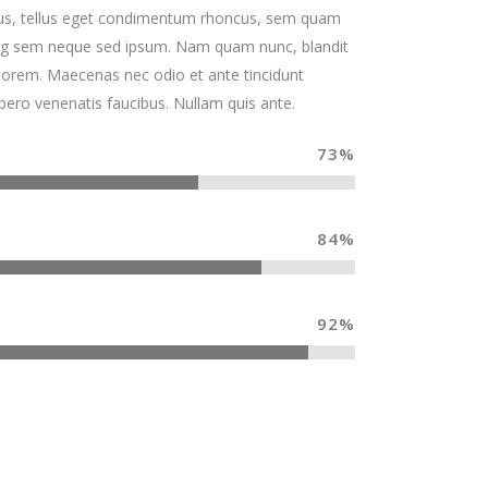
s, tellus eget condimentum rhoncus, sem quam
cing sem neque sed ipsum. Nam quam nunc, blandit
d, lorem. Maecenas nec odio et ante tincidunt
bero venenatis faucibus. Nullam quis ante.
73
%
84
%
92
%