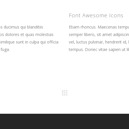
Font Awesome Icons
s ducimus qui blanditiis
Etiam rhoncus. Maecenas tempu
os dolores et quas molestias
semper libero, sit amet adipis
imilique sunt in culpa qui officia
vel, luctus pulvinar, hendrerit i
 fuga.
tempus. Donec vitae sapien ut li