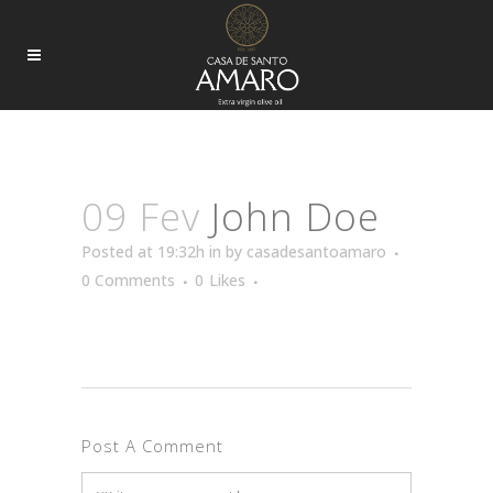
JOHN DOE
09 Fev
John Doe
Posted at 19:32h
in
by
casadesantoamaro
0 Comments
0
Likes
Post A Comment