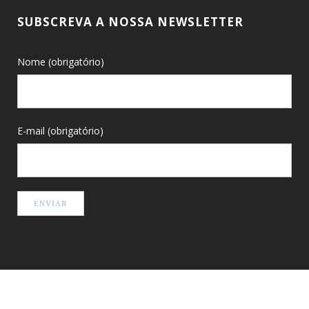
SUBSCREVA A NOSSA NEWSLETTER
Nome (obrigatório)
E-mail (obrigatório)
2017 © Casa de Santo Amaro, todos os direitos reservados. Produzido por
iNTODesign
.